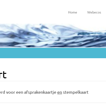
Home
Webecos
rt
erd voor een afsprakenkaartje
en
stempelkaart