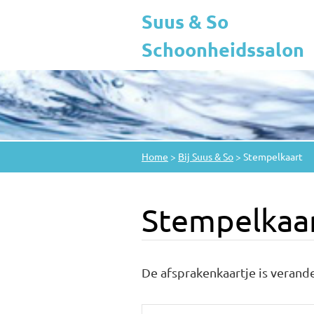
Suus & So
Schoonheidssalon
Home
>
Bij Suus & So
>
Stempelkaart
Stempelkaa
De afsprakenkaartje is verand