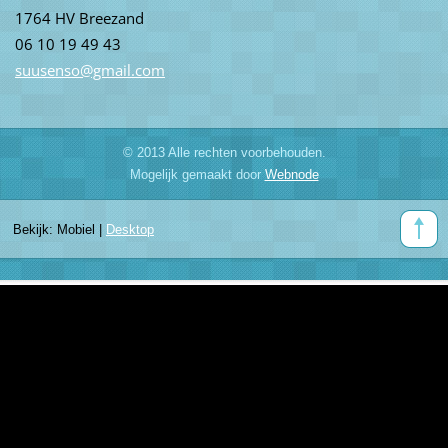
1764 HV Breezand
06 10 19 49 43
suusenso
@gmail.c
om
© 2013 Alle rechten voorbehouden.
Mogelijk gemaakt door
Webnode
Bekijk:
Mobiel
|
Desktop