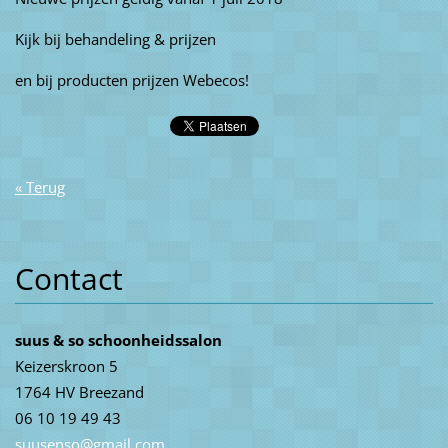
Kijk bij behandeling & prijzen
en bij producten prijzen Webecos!
« Terug
Contact
suus & so schoonheidssalon
Keizerskroon 5
1764 HV Breezand
06 10 19 49 43
suusenso
@gmail.c
om